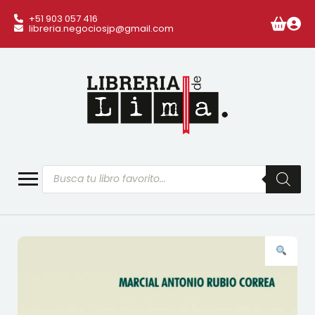
+51 903 057 416
libreria.negociosjp@gmail.com
Búsqueda
de
productos