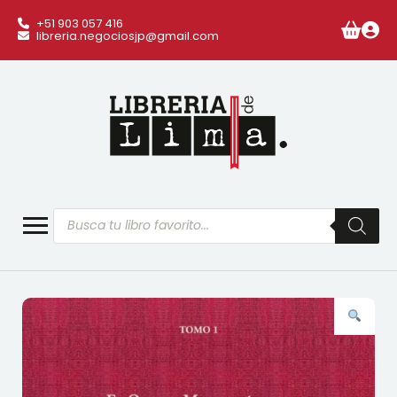
+51 903 057 416
libreria.negociosjp@gmail.com
Búsqueda
de
productos