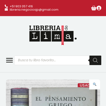
+51 903 057 416
libreria.negociosjp@gmail.com
Búsqueda
de
productos