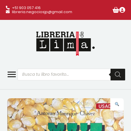
+51 903 057 416
libreria.negociosjp@gmail.com
Búsqueda
de
productos