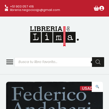
+51 903 057 416
libreria.negociosjp@gmail.com
Búsqueda
de
productos