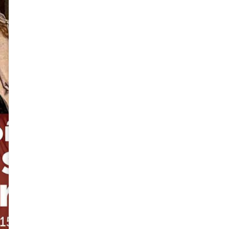
PIZARRO. U
MESTIZA (1
de María Rostworo
S/
30.00
Agotado
Avísame
Puedes comunicarte al
+51 9
consultar cuándo habrá repos