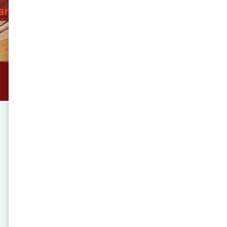
DOÑA FRANCISCA PIZARRO. UNA 
Rostworowski es un estudio bio
Pizarro Yupanqui, hija del conqu
inca Quispe Sisa. A través de u
la compleja identidad de Fran
Perú, destacando su papel en
influencia en la sociedad colonia
El libro no solo narra su histo
resiliencia, sino que también e
tiempo. Rostworowski aborda 
posición social de los mestizos
construcción de una nueva ident
para quienes buscan libros sobr
mestizaje en el contexto colonia