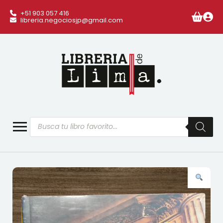
+51 903 057 416
libreria.negociosjp@gmail.com
Búsqueda
de
productos