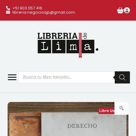
+51 903 057 416
libreria.negociosjp@gmail.com
Búsqueda
de
productos