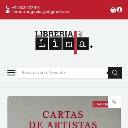
+51 903 057 416
libreria.negociosjp@gmail.com
Búsqueda
de
productos