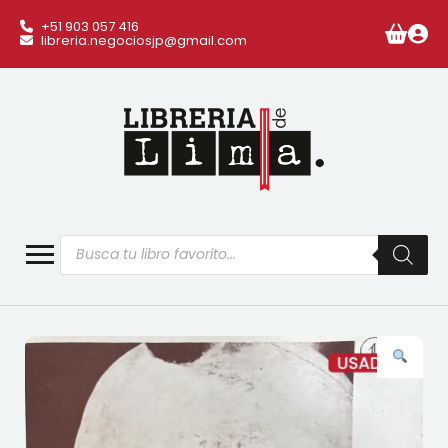
+51 903 057 416
libreria.negociosjp@gmail.com
Búsqueda
de
productos