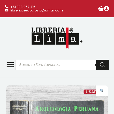
+51 903 057 416
libreria.negociosjp@gmail.com
Búsqueda
de
productos